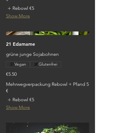
Rebowl
€5
Show More
21 Edamame
grüne junge Sojabohnen
Vegan
Glutenfrei
€5.50
Mehrwegverpackung Rebowl + Pfand 5
€
Rebowl
€5
Show More