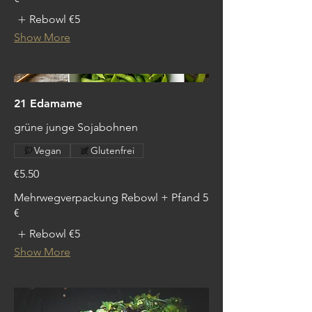
Rebowl
€5
Show More
21 Edamame
grüne junge Sojabohnen
Vegan
Glutenfrei
€5.50
Mehrwegverpackung Rebowl + Pfand 5
€
Rebowl
€5
Show More